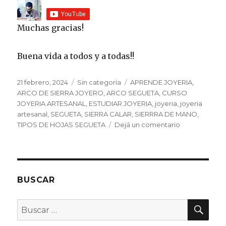
Muchas gracias!
Buena vida a todos y a todas!!
Publicado
Categorías
Etiquetas
21 febrero, 2024
Sin categoría
APRENDE JOYERIA
,
el
ARCO DE SIERRA JOYERO
,
ARCO SEGUETA
,
CURSO
JOYERIA ARTESANAL
,
ESTUDIAR JOYERIA
,
joyeria
,
joyeria
artesanal
,
SEGUETA
,
SIERRA CALAR
,
SIERRRA DE MANO
,
en
TIPOS DE HOJAS SEGUETA
Dejá un comentario
Arco
de
Segueta
para
Joyeria
BUSCAR
BU
Buscar
por: