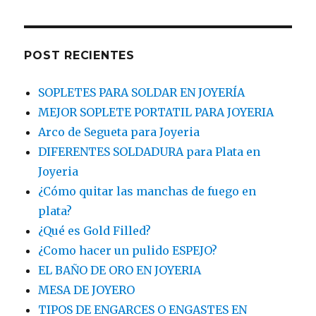
POST RECIENTES
SOPLETES PARA SOLDAR EN JOYERÍA
MEJOR SOPLETE PORTATIL PARA JOYERIA
Arco de Segueta para Joyeria
DIFERENTES SOLDADURA para Plata en
Joyeria
¿Cómo quitar las manchas de fuego en
plata?
¿Qué es Gold Filled?
¿Como hacer un pulido ESPEJO?
EL BAÑO DE ORO EN JOYERIA
MESA DE JOYERO
TIPOS DE ENGARCES O ENGASTES EN