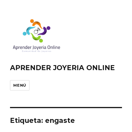
APRENDER JOYERIA ONLINE
MENÚ
Etiqueta:
engaste