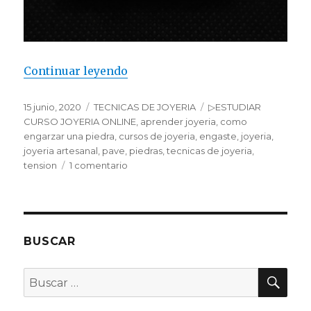
“TIPOS DE ENGARCES O ENGASTE
Continuar leyendo
Publicado
Categorías
Etiquetas
15 junio, 2020
TECNICAS DE JOYERIA
▷ESTUDIAR
el
CURSO JOYERIA ONLINE
,
aprender joyeria
,
como
engarzar una piedra
,
cursos de joyeria
,
engaste
,
joyeria
,
joyeria artesanal
,
pave
,
piedras
,
tecnicas de joyeria
,
en
tension
1 comentario
TIPOS
DE
ENGARCES
O
ENGASTES
BUSCAR
EN
JOYERÍA
BU
Buscar
por: