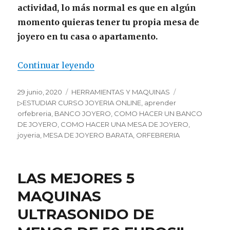
actividad, lo más normal es que en algún
momento quieras tener tu propia mesa de
joyero en tu casa o apartamento.
“MESA DE JOYERO”
Continuar leyendo
Publicado
Categorías
Etiquetas
29 junio, 2020
HERRAMIENTAS Y MAQUINAS
el
▷ESTUDIAR CURSO JOYERIA ONLINE
,
aprender
orfebreria
,
BANCO JOYERO
,
COMO HACER UN BANCO
DE JOYERO
,
COMO HACER UNA MESA DE JOYERO
,
joyeria
,
MESA DE JOYERO BARATA
,
ORFEBRERIA
LAS MEJORES 5
MAQUINAS
ULTRASONIDO DE