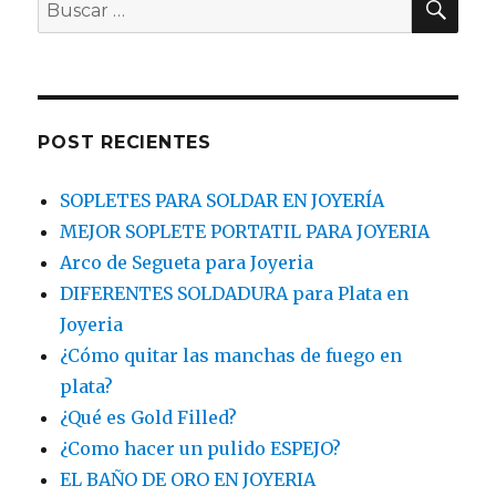
Buscar
por:
POST RECIENTES
SOPLETES PARA SOLDAR EN JOYERÍA
MEJOR SOPLETE PORTATIL PARA JOYERIA
Arco de Segueta para Joyeria
DIFERENTES SOLDADURA para Plata en
Joyeria
¿Cómo quitar las manchas de fuego en
plata?
¿Qué es Gold Filled?
¿Como hacer un pulido ESPEJO?
EL BAÑO DE ORO EN JOYERIA