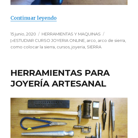
“EL ARCO DE SIERRA EN JOYERÍA
Continuar leyendo
Publicado
Categorías
Etiquetas
15 junio, 2020
HERRAMIENTAS Y MAQUINAS
el
▷ESTUDIAR CURSO JOYERIA ONLINE
,
arco
,
arco de sierra
,
como colocar la sierra
,
cursos
,
joyeria
,
SIERRA
HERRAMIENTAS PARA
JOYERÍA ARTESANAL