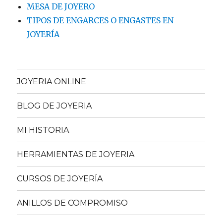
MESA DE JOYERO
TIPOS DE ENGARCES O ENGASTES EN
JOYERÍA
JOYERIA ONLINE
BLOG DE JOYERIA
MI HISTORIA
HERRAMIENTAS DE JOYERIA
CURSOS DE JOYERÍA
ANILLOS DE COMPROMISO