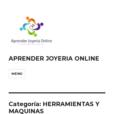
APRENDER JOYERIA ONLINE
MENÚ
Categoría:
HERRAMIENTAS Y
MAQUINAS